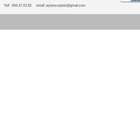
Telf : 949.37.03.82 email: aytoescopete@gmail.com