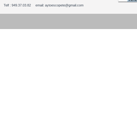
Telf : 949.37.03.82 email: aytoescopete@gmail.com