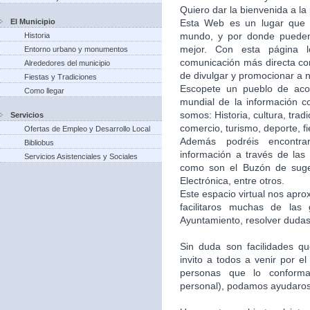
Quiero dar la bienvenida a la
El Municipio
Esta Web es un lugar que 
mundo, y por donde puede
Historia
mejor. Con esta página 
Entorno urbano y monumentos
comunicación más directa co
Alrededores del municipio
de divulgar y promocionar a n
Fiestas y Tradiciones
Escopete un pueblo de aco
Como llegar
mundial de la información c
somos: Historia, cultura, trad
Servicios
comercio, turismo, deporte, f
Ofertas de Empleo y Desarrollo Local
Además podréis encontra
Bibliobus
información a través de las 
Servicios Asistenciales y Sociales
como son el Buzón de suger
Electrónica, entre otros.
Este espacio virtual nos apr
facilitaros muchas de las
Ayuntamiento, resolver dudas,
Sin duda son facilidades q
invito a todos a venir por e
personas que lo conforma
personal), podamos ayudaros 