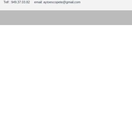
Telf : 949.37.03.82 email: aytoescopete@gmail.com