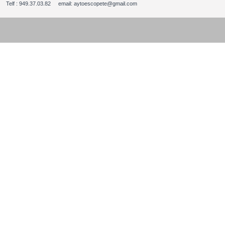
Telf : 949.37.03.82 email: aytoescopete@gmail.com