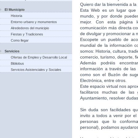
Quiero dar la bienvenida a la
El Municipio
Esta Web es un lugar que 
mundo, y por donde puede
Historia
mejor. Con esta página 
Entorno urbano y monumentos
comunicación más directa co
Alrededores del municipio
de divulgar y promocionar a n
Fiestas y Tradiciones
Escopete un pueblo de aco
Como llegar
mundial de la información c
somos: Historia, cultura, trad
Servicios
comercio, turismo, deporte, f
Ofertas de Empleo y Desarrollo Local
Además podréis encontra
Bibliobus
información a través de las 
Servicios Asistenciales y Sociales
como son el Buzón de suger
Electrónica, entre otros.
Este espacio virtual nos apr
facilitaros muchas de las
Ayuntamiento, resolver dudas,
Sin duda son facilidades q
invito a todos a venir por e
personas que lo conforma
personal), podamos ayudaros 