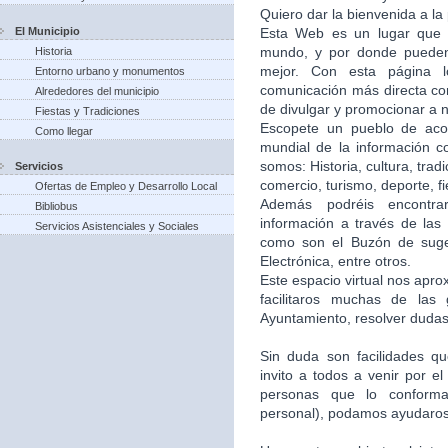
Quiero dar la bienvenida a la
El Municipio
Esta Web es un lugar que 
mundo, y por donde puede
Historia
mejor. Con esta página 
Entorno urbano y monumentos
comunicación más directa co
Alrededores del municipio
de divulgar y promocionar a n
Fiestas y Tradiciones
Escopete un pueblo de aco
Como llegar
mundial de la información c
somos: Historia, cultura, trad
Servicios
comercio, turismo, deporte, f
Ofertas de Empleo y Desarrollo Local
Además podréis encontra
Bibliobus
información a través de las 
Servicios Asistenciales y Sociales
como son el Buzón de suger
Electrónica, entre otros.
Este espacio virtual nos apr
facilitaros muchas de las
Ayuntamiento, resolver dudas,
Sin duda son facilidades q
invito a todos a venir por e
personas que lo conforma
personal), podamos ayudaros 