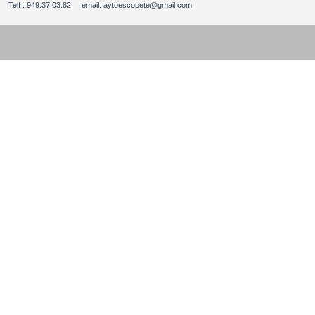
Telf : 949.37.03.82 email: aytoescopete@gmail.com