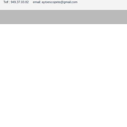
Telf : 949.37.03.82 email: aytoescopete@gmail.com