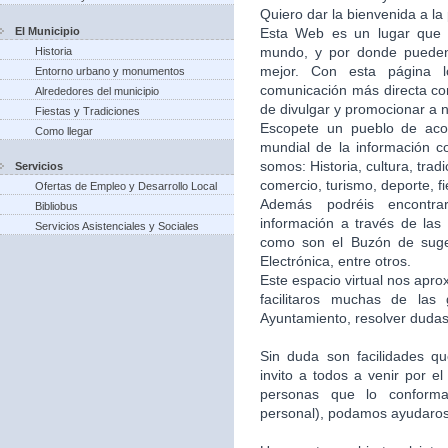
Quiero dar la bienvenida a la
El Municipio
Esta Web es un lugar que 
mundo, y por donde puede
Historia
mejor. Con esta página 
Entorno urbano y monumentos
comunicación más directa co
Alrededores del municipio
de divulgar y promocionar a n
Fiestas y Tradiciones
Escopete un pueblo de aco
Como llegar
mundial de la información c
somos: Historia, cultura, trad
Servicios
comercio, turismo, deporte, f
Ofertas de Empleo y Desarrollo Local
Además podréis encontra
Bibliobus
información a través de las 
Servicios Asistenciales y Sociales
como son el Buzón de suger
Electrónica, entre otros.
Este espacio virtual nos apr
facilitaros muchas de las
Ayuntamiento, resolver dudas,
Sin duda son facilidades q
invito a todos a venir por e
personas que lo conforma
personal), podamos ayudaros 