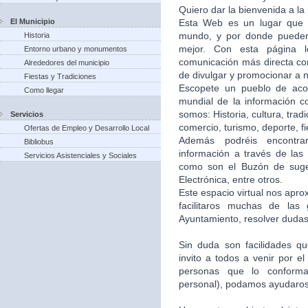
Quiero dar la bienvenida a la
El Municipio
Esta Web es un lugar que 
mundo, y por donde puede
Historia
mejor. Con esta página 
Entorno urbano y monumentos
comunicación más directa co
Alrededores del municipio
de divulgar y promocionar a n
Fiestas y Tradiciones
Escopete un pueblo de aco
Como llegar
mundial de la información c
somos: Historia, cultura, trad
Servicios
comercio, turismo, deporte, f
Ofertas de Empleo y Desarrollo Local
Además podréis encontra
Bibliobus
información a través de las 
Servicios Asistenciales y Sociales
como son el Buzón de suger
Electrónica, entre otros.
Este espacio virtual nos apr
facilitaros muchas de las
Ayuntamiento, resolver dudas,
Sin duda son facilidades q
invito a todos a venir por e
personas que lo conforma
personal), podamos ayudaros 