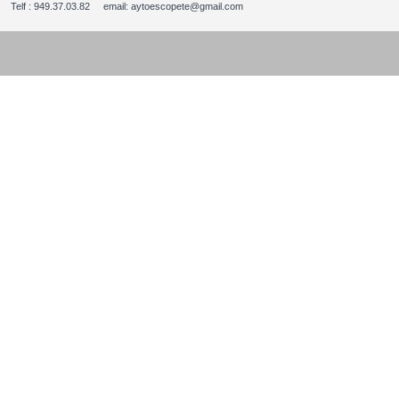
Telf : 949.37.03.82 email: aytoescopete@gmail.com