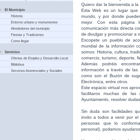
Quiero dar la bienvenida a la
El Municipio
Esta Web es un lugar que 
mundo, y por donde puede
Historia
mejor. Con esta página 
Entorno urbano y monumentos
comunicación más directa co
Alrededores del municipio
de divulgar y promocionar a n
Fiestas y Tradiciones
Escopete un pueblo de aco
Como llegar
mundial de la información c
somos: Historia, cultura, trad
Servicios
comercio, turismo, deporte, f
Ofertas de Empleo y Desarrollo Local
Además podréis encontra
Bibliobus
información a través de las 
Servicios Asistenciales y Sociales
como son el Buzón de suger
Electrónica, entre otros.
Este espacio virtual nos apr
facilitaros muchas de las
Ayuntamiento, resolver dudas,
Sin duda son facilidades q
invito a todos a venir por e
personas que lo conforma
personal), podamos ayudaros 