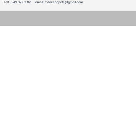
Telf : 949.37.03.82 email: aytoescopete@gmail.com