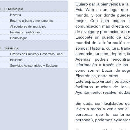
Quiero dar la bienvenida a la
El Municipio
Esta Web es un lugar que 
mundo, y por donde puede
Historia
mejor. Con esta página 
Entorno urbano y monumentos
comunicación más directa co
Alrededores del municipio
de divulgar y promocionar a n
Fiestas y Tradiciones
Escopete un pueblo de aco
Como llegar
mundial de la información c
somos: Historia, cultura, trad
Servicios
comercio, turismo, deporte, f
Ofertas de Empleo y Desarrollo Local
Además podréis encontra
Bibliobus
información a través de las 
Servicios Asistenciales y Sociales
como son el Buzón de suger
Electrónica, entre otros.
Este espacio virtual nos apr
facilitaros muchas de las
Ayuntamiento, resolver dudas,
Sin duda son facilidades q
invito a todos a venir por e
personas que lo conforma
personal), podamos ayudaros 