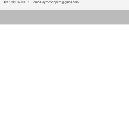
Telf : 949.37.03.82 email: aytoescopete@gmail.com