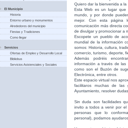
Quiero dar la bienvenida a la
El Municipio
Esta Web es un lugar que 
mundo, y por donde puede
Historia
mejor. Con esta página 
Entorno urbano y monumentos
comunicación más directa co
Alrededores del municipio
de divulgar y promocionar a n
Fiestas y Tradiciones
Escopete un pueblo de aco
Como llegar
mundial de la información c
somos: Historia, cultura, trad
Servicios
comercio, turismo, deporte, f
Ofertas de Empleo y Desarrollo Local
Además podréis encontra
Bibliobus
información a través de las 
Servicios Asistenciales y Sociales
como son el Buzón de suger
Electrónica, entre otros.
Este espacio virtual nos apr
facilitaros muchas de las
Ayuntamiento, resolver dudas,
Sin duda son facilidades q
invito a todos a venir por e
personas que lo conforma
personal), podamos ayudaros 