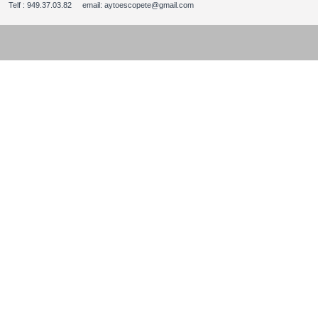
Telf : 949.37.03.82 email: aytoescopete@gmail.com