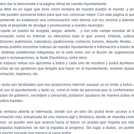
iero dar la bienvenida a la página oficial de nuestro Ayuntamiento.
ta Web es un lugar que sirve como ventana de nuestro pueblo al mundo, y po
nde pueden asomarse todos para que nos conozcan mejor. Con esta página lo qu
 pretende es establecer una comunicación más directa con los vecinos y ademá
mple el propósito de divulgar y promocionar a nuestro municipio.
copete un pueblo de acogida, alegre, abierto… y con este campo mundial de l
formación como es Internet, os ofrecemos todo lo que somos: Historia, cultura
adiciones, patrimonio, naturaleza, gastronomía, comercio, turismo, deporte, fiestas
emás podréis encontrar noticias de nuestro Ayuntamiento e información a través d
s distintas plataformas integradas en la web como son el Buzón de sugerencias
ejas o reclamaciones, la Sede Electrónica, entre otros.
te espacio virtual nos aproxima a todos y cada uno de vosotros y podrá facilitaro
chas de las gestiones que tengáis que hacer en el Ayuntamiento, resolver dudas
formación, impresos, etc.
n duda son facilidades que nos proporciona internet, aunque yo os invito a todos 
nir por el ayuntamiento y tanto yo, como el resto de personas que lo conformamo
quipo de gobierno, secretario y personal), podamos ayudaros de manera activa e
stros tramites.
a ventana abierta al internauta, donde con un solo clic podrá tener acceso a l
formación más actualizada de una manera ágil y dinámica, donde se muestra com
mos: un pueblo vivo que avanza hacia el futuro; un pueblo que respeta sus má
raigadas tradiciones sin dar la espalda al progreso. Sin lugar a dudas, un puebl
n mucho encanto que merece la pena visitar.