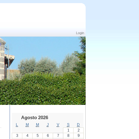
Login
Agosto 2026
L
M
M
J
V
S
D
1
2
3
4
5
6
7
8
9