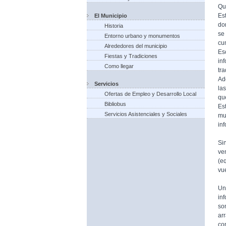
Qu
Es
El Municipio
do
Historia
se
Entorno urbano y monumentos
cu
Alrededores del municipio
Es
Fiestas y Tradiciones
in
Como llegar
tr
Ad
Servicios
la
Ofertas de Empleo y Desarrollo Local
qu
Bibliobus
Es
Servicios Asistenciales y Sociales
mu
in
Si
ve
(e
vue
Un
in
so
ar
co