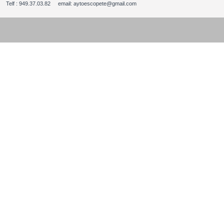
Telf : 949.37.03.82 email: aytoescopete@gmail.com