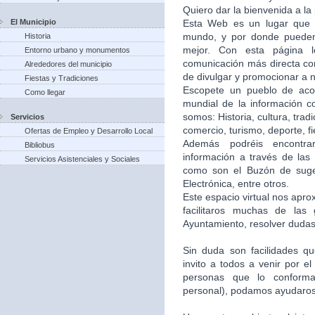
Quiero dar la bienvenida a la
El Municipio
Esta Web es un lugar que 
mundo, y por donde puede
Historia
mejor. Con esta página 
Entorno urbano y monumentos
comunicación más directa co
Alrededores del municipio
de divulgar y promocionar a n
Fiestas y Tradiciones
Escopete un pueblo de aco
Como llegar
mundial de la información c
somos: Historia, cultura, trad
Servicios
comercio, turismo, deporte, f
Ofertas de Empleo y Desarrollo Local
Además podréis encontra
Bibliobus
información a través de las 
Servicios Asistenciales y Sociales
como son el Buzón de suger
Electrónica, entre otros.
Este espacio virtual nos apr
facilitaros muchas de las
Ayuntamiento, resolver dudas,
Sin duda son facilidades q
invito a todos a venir por e
personas que lo conforma
personal), podamos ayudaros 