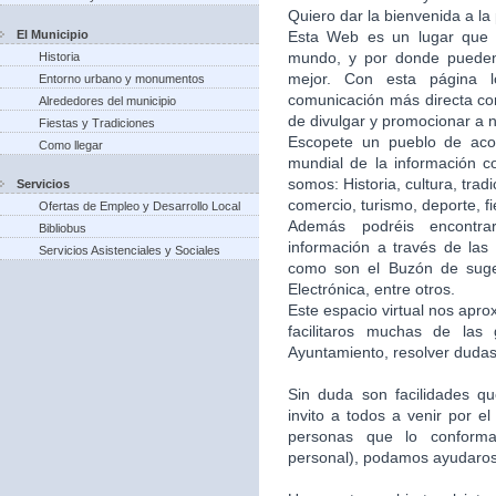
Quiero dar la bienvenida a la
El Municipio
Esta Web es un lugar que 
mundo, y por donde puede
Historia
mejor. Con esta página 
Entorno urbano y monumentos
comunicación más directa co
Alrededores del municipio
de divulgar y promocionar a n
Fiestas y Tradiciones
Escopete un pueblo de aco
Como llegar
mundial de la información c
somos: Historia, cultura, trad
Servicios
comercio, turismo, deporte, f
Ofertas de Empleo y Desarrollo Local
Además podréis encontra
Bibliobus
información a través de las 
Servicios Asistenciales y Sociales
como son el Buzón de suger
Electrónica, entre otros.
Este espacio virtual nos apr
facilitaros muchas de las
Ayuntamiento, resolver dudas,
Sin duda son facilidades q
invito a todos a venir por e
personas que lo conforma
personal), podamos ayudaros 