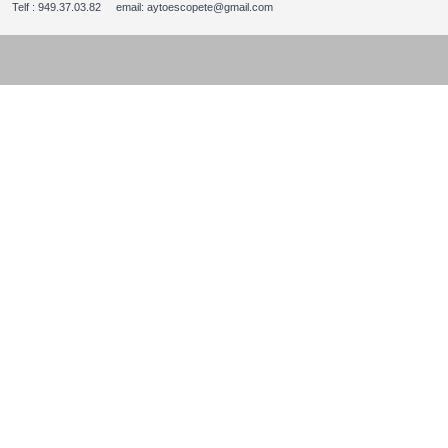
Telf : 949.37.03.82 email: aytoescopete@gmail.com