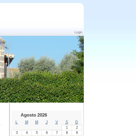
Login
Agosto 2026
L
M
M
J
V
S
D
1
2
3
4
5
6
7
8
9