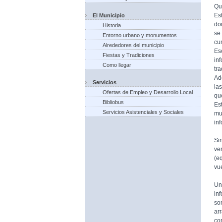
Qu
Es
El Municipio
do
Historia
se
Entorno urbano y monumentos
cu
Alrededores del municipio
Es
Fiestas y Tradiciones
in
Como llegar
tr
Ad
Servicios
la
Ofertas de Empleo y Desarrollo Local
qu
Bibliobus
Es
Servicios Asistenciales y Sociales
mu
in
Si
ve
(e
vue
Un
in
so
ar
co