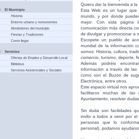
Quiero dar la bienvenida a la
El Municipio
Esta Web es un lugar que 
mundo, y por donde puede
Historia
mejor. Con esta página 
Entorno urbano y monumentos
comunicación más directa co
Alrededores del municipio
de divulgar y promocionar a n
Fiestas y Tradiciones
Escopete un pueblo de aco
Como llegar
mundial de la información c
somos: Historia, cultura, trad
Servicios
comercio, turismo, deporte, f
Ofertas de Empleo y Desarrollo Local
Además podréis encontra
Bibliobus
información a través de las 
Servicios Asistenciales y Sociales
como son el Buzón de suger
Electrónica, entre otros.
Este espacio virtual nos apr
facilitaros muchas de las
Ayuntamiento, resolver dudas,
Sin duda son facilidades q
invito a todos a venir por e
personas que lo conforma
personal), podamos ayudaros 