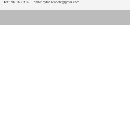
Telf : 949.37.03.82 email: aytoescopete@gmail.com