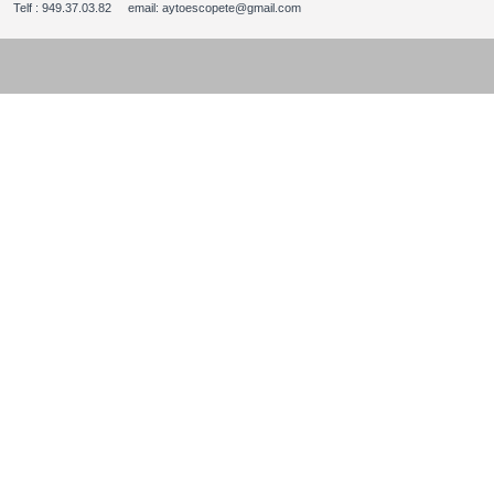
Telf : 949.37.03.82 email: aytoescopete@gmail.com