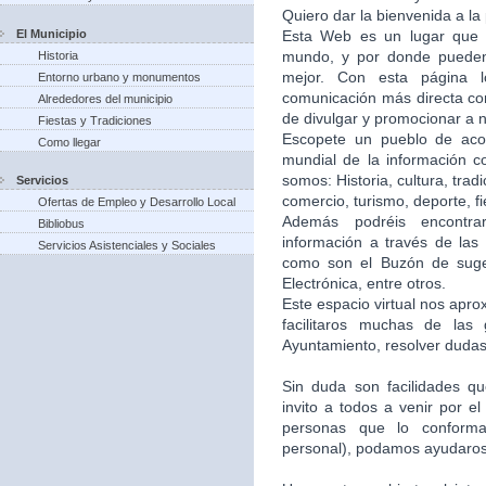
Quiero dar la bienvenida a la
El Municipio
Esta Web es un lugar que 
mundo, y por donde puede
Historia
mejor. Con esta página 
Entorno urbano y monumentos
comunicación más directa co
Alrededores del municipio
de divulgar y promocionar a n
Fiestas y Tradiciones
Escopete un pueblo de aco
Como llegar
mundial de la información c
somos: Historia, cultura, trad
Servicios
comercio, turismo, deporte, f
Ofertas de Empleo y Desarrollo Local
Además podréis encontra
Bibliobus
información a través de las 
Servicios Asistenciales y Sociales
como son el Buzón de suger
Electrónica, entre otros.
Este espacio virtual nos apr
facilitaros muchas de las
Ayuntamiento, resolver dudas,
Sin duda son facilidades q
invito a todos a venir por e
personas que lo conforma
personal), podamos ayudaros 