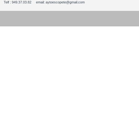
Telf : 949.37.03.82 email: aytoescopete@gmail.com