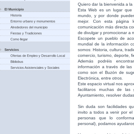
Quiero dar la bienvenida a la
El Municipio
Esta Web es un lugar que 
mundo, y por donde puede
Historia
mejor. Con esta página 
Entorno urbano y monumentos
comunicación más directa co
Alrededores del municipio
de divulgar y promocionar a n
Fiestas y Tradiciones
Escopete un pueblo de aco
Como llegar
mundial de la información c
somos: Historia, cultura, trad
Servicios
comercio, turismo, deporte, f
Ofertas de Empleo y Desarrollo Local
Además podréis encontra
Bibliobus
información a través de las 
Servicios Asistenciales y Sociales
como son el Buzón de suger
Electrónica, entre otros.
Este espacio virtual nos apr
facilitaros muchas de las
Ayuntamiento, resolver dudas,
Sin duda son facilidades q
invito a todos a venir por e
personas que lo conforma
personal), podamos ayudaros 