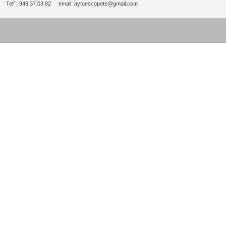
Telf : 949.37.03.82 email: aytoescopete@gmail.com