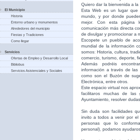
Quiero dar la bienvenida a la
El Municipio
Esta Web es un lugar que 
mundo, y por donde puede
Historia
mejor. Con esta página 
Entorno urbano y monumentos
comunicación más directa co
Alrededores del municipio
de divulgar y promocionar a n
Fiestas y Tradiciones
Escopete un pueblo de aco
Como llegar
mundial de la información c
somos: Historia, cultura, trad
Servicios
comercio, turismo, deporte, f
Ofertas de Empleo y Desarrollo Local
Además podréis encontra
Bibliobus
información a través de las 
Servicios Asistenciales y Sociales
como son el Buzón de suger
Electrónica, entre otros.
Este espacio virtual nos apr
facilitaros muchas de las
Ayuntamiento, resolver dudas,
Sin duda son facilidades q
invito a todos a venir por e
personas que lo conforma
personal), podamos ayudaros 