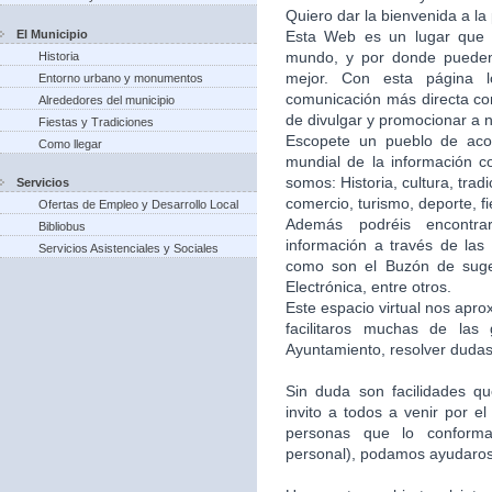
Quiero dar la bienvenida a la
El Municipio
Esta Web es un lugar que 
mundo, y por donde puede
Historia
mejor. Con esta página 
Entorno urbano y monumentos
comunicación más directa co
Alrededores del municipio
de divulgar y promocionar a n
Fiestas y Tradiciones
Escopete un pueblo de aco
Como llegar
mundial de la información c
somos: Historia, cultura, trad
Servicios
comercio, turismo, deporte, f
Ofertas de Empleo y Desarrollo Local
Además podréis encontra
Bibliobus
información a través de las 
Servicios Asistenciales y Sociales
como son el Buzón de suger
Electrónica, entre otros.
Este espacio virtual nos apr
facilitaros muchas de las
Ayuntamiento, resolver dudas,
Sin duda son facilidades q
invito a todos a venir por e
personas que lo conforma
personal), podamos ayudaros 