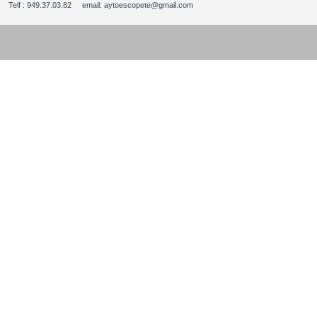
Telf : 949.37.03.82 email: aytoescopete@gmail.com