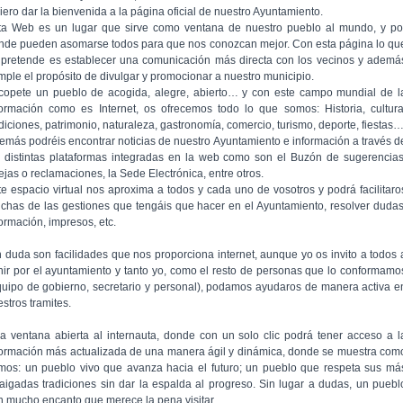
iero dar la bienvenida a la página oficial de nuestro Ayuntamiento.
ta Web es un lugar que sirve como ventana de nuestro pueblo al mundo, y po
nde pueden asomarse todos para que nos conozcan mejor. Con esta página lo qu
 pretende es establecer una comunicación más directa con los vecinos y ademá
mple el propósito de divulgar y promocionar a nuestro municipio.
copete un pueblo de acogida, alegre, abierto… y con este campo mundial de l
formación como es Internet, os ofrecemos todo lo que somos: Historia, cultura
adiciones, patrimonio, naturaleza, gastronomía, comercio, turismo, deporte, fiestas
emás podréis encontrar noticias de nuestro Ayuntamiento e información a través d
s distintas plataformas integradas en la web como son el Buzón de sugerencias
ejas o reclamaciones, la Sede Electrónica, entre otros.
te espacio virtual nos aproxima a todos y cada uno de vosotros y podrá facilitaro
chas de las gestiones que tengáis que hacer en el Ayuntamiento, resolver dudas
formación, impresos, etc.
n duda son facilidades que nos proporciona internet, aunque yo os invito a todos 
nir por el ayuntamiento y tanto yo, como el resto de personas que lo conformamo
quipo de gobierno, secretario y personal), podamos ayudaros de manera activa e
stros tramites.
a ventana abierta al internauta, donde con un solo clic podrá tener acceso a l
formación más actualizada de una manera ágil y dinámica, donde se muestra com
mos: un pueblo vivo que avanza hacia el futuro; un pueblo que respeta sus má
raigadas tradiciones sin dar la espalda al progreso. Sin lugar a dudas, un puebl
n mucho encanto que merece la pena visitar.