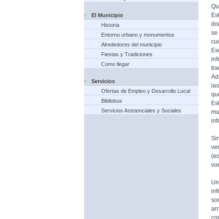
Qu
Es
El Municipio
do
Historia
se
Entorno urbano y monumentos
cu
Alrededores del municipio
Es
Fiestas y Tradiciones
in
Como llegar
tr
Ad
Servicios
la
Ofertas de Empleo y Desarrollo Local
qu
Bibliobus
Es
Servicios Asistenciales y Sociales
mu
in
Si
ve
(e
vue
Un
in
so
ar
co