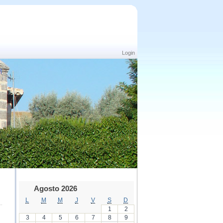
Login
Agosto 2026
L
M
M
J
V
S
D
1
2
3
4
5
6
7
8
9