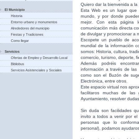
Quiero dar la bienvenida a la
El Municipio
Esta Web es un lugar que 
mundo, y por donde puede
Historia
mejor. Con esta página 
Entorno urbano y monumentos
comunicación más directa co
Alrededores del municipio
de divulgar y promocionar a n
Fiestas y Tradiciones
Escopete un pueblo de aco
Como llegar
mundial de la información c
somos: Historia, cultura, trad
Servicios
comercio, turismo, deporte, f
Ofertas de Empleo y Desarrollo Local
Además podréis encontra
Bibliobus
información a través de las 
Servicios Asistenciales y Sociales
como son el Buzón de suger
Electrónica, entre otros.
Este espacio virtual nos apr
facilitaros muchas de las
Ayuntamiento, resolver dudas,
Sin duda son facilidades q
invito a todos a venir por e
personas que lo conforma
personal), podamos ayudaros 