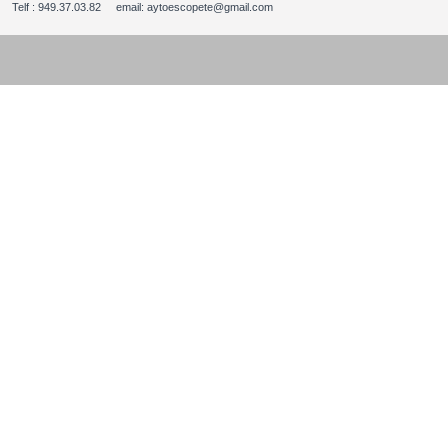
Telf : 949.37.03.82 email: aytoescopete@gmail.com