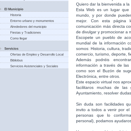
Quiero dar la bienvenida a la
El Municipio
Esta Web es un lugar que 
mundo, y por donde puede
Historia
mejor. Con esta página 
Entorno urbano y monumentos
comunicación más directa co
Alrededores del municipio
de divulgar y promocionar a n
Fiestas y Tradiciones
Escopete un pueblo de aco
Como llegar
mundial de la información c
somos: Historia, cultura, trad
Servicios
comercio, turismo, deporte, f
Ofertas de Empleo y Desarrollo Local
Además podréis encontra
Bibliobus
información a través de las 
Servicios Asistenciales y Sociales
como son el Buzón de suger
Electrónica, entre otros.
Este espacio virtual nos apr
facilitaros muchas de las
Ayuntamiento, resolver dudas,
Sin duda son facilidades q
invito a todos a venir por e
personas que lo conforma
personal), podamos ayudaros 