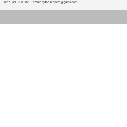
Telf : 949.37.03.82 email: aytoescopete@gmail.com