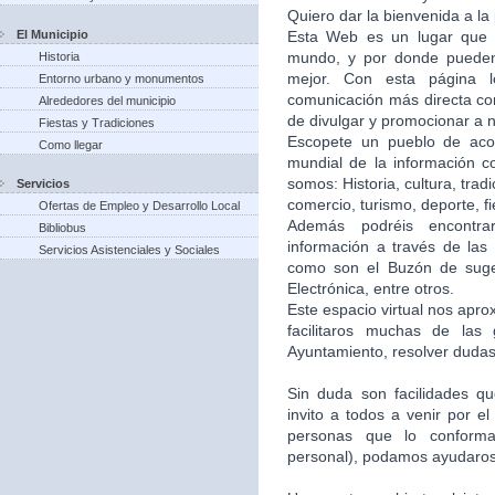
Quiero dar la bienvenida a la
El Municipio
Esta Web es un lugar que 
mundo, y por donde puede
Historia
mejor. Con esta página 
Entorno urbano y monumentos
comunicación más directa co
Alrededores del municipio
de divulgar y promocionar a n
Fiestas y Tradiciones
Escopete un pueblo de aco
Como llegar
mundial de la información c
somos: Historia, cultura, trad
Servicios
comercio, turismo, deporte, f
Ofertas de Empleo y Desarrollo Local
Además podréis encontra
Bibliobus
información a través de las 
Servicios Asistenciales y Sociales
como son el Buzón de suger
Electrónica, entre otros.
Este espacio virtual nos apr
facilitaros muchas de las
Ayuntamiento, resolver dudas,
Sin duda son facilidades q
invito a todos a venir por e
personas que lo conforma
personal), podamos ayudaros 