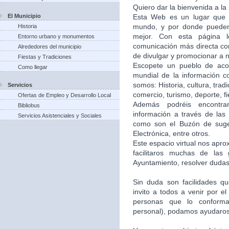
Quiero dar la bienvenida a la
El Municipio
Esta Web es un lugar que 
mundo, y por donde puede
Historia
mejor. Con esta página 
Entorno urbano y monumentos
comunicación más directa co
Alrededores del municipio
de divulgar y promocionar a n
Fiestas y Tradiciones
Escopete un pueblo de aco
Como llegar
mundial de la información c
somos: Historia, cultura, trad
Servicios
comercio, turismo, deporte, f
Ofertas de Empleo y Desarrollo Local
Además podréis encontra
Bibliobus
información a través de las 
Servicios Asistenciales y Sociales
como son el Buzón de suger
Electrónica, entre otros.
Este espacio virtual nos apr
facilitaros muchas de las
Ayuntamiento, resolver dudas,
Sin duda son facilidades q
invito a todos a venir por e
personas que lo conforma
personal), podamos ayudaros 