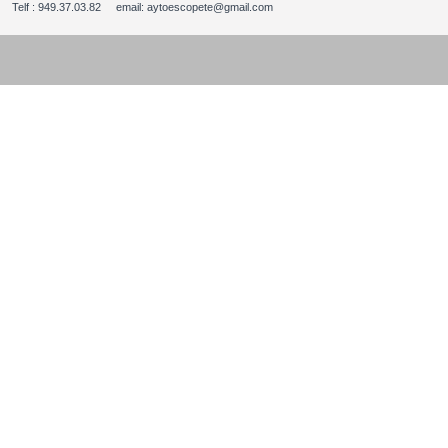
Telf : 949.37.03.82 email: aytoescopete@gmail.com