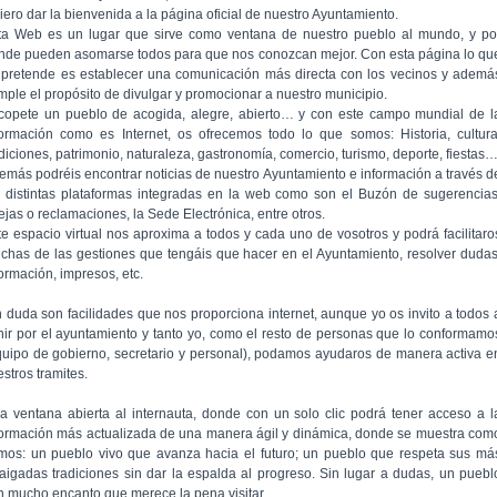
iero dar la bienvenida a la página oficial de nuestro Ayuntamiento.
ta Web es un lugar que sirve como ventana de nuestro pueblo al mundo, y po
nde pueden asomarse todos para que nos conozcan mejor. Con esta página lo qu
 pretende es establecer una comunicación más directa con los vecinos y ademá
mple el propósito de divulgar y promocionar a nuestro municipio.
copete un pueblo de acogida, alegre, abierto… y con este campo mundial de l
formación como es Internet, os ofrecemos todo lo que somos: Historia, cultura
adiciones, patrimonio, naturaleza, gastronomía, comercio, turismo, deporte, fiestas
emás podréis encontrar noticias de nuestro Ayuntamiento e información a través d
s distintas plataformas integradas en la web como son el Buzón de sugerencias
ejas o reclamaciones, la Sede Electrónica, entre otros.
te espacio virtual nos aproxima a todos y cada uno de vosotros y podrá facilitaro
chas de las gestiones que tengáis que hacer en el Ayuntamiento, resolver dudas
formación, impresos, etc.
n duda son facilidades que nos proporciona internet, aunque yo os invito a todos 
nir por el ayuntamiento y tanto yo, como el resto de personas que lo conformamo
quipo de gobierno, secretario y personal), podamos ayudaros de manera activa e
stros tramites.
a ventana abierta al internauta, donde con un solo clic podrá tener acceso a l
formación más actualizada de una manera ágil y dinámica, donde se muestra com
mos: un pueblo vivo que avanza hacia el futuro; un pueblo que respeta sus má
raigadas tradiciones sin dar la espalda al progreso. Sin lugar a dudas, un puebl
n mucho encanto que merece la pena visitar.