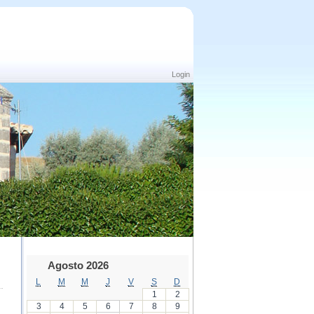
Login
Agosto 2026
L
M
M
J
V
S
D
1
2
3
4
5
6
7
8
9