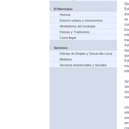
Qu
Es
El Municipio
do
Historia
se
Entorno urbano y monumentos
cu
Alrededores del municipio
Es
Fiestas y Tradiciones
in
Como llegar
tr
Ad
Servicios
la
Ofertas de Empleo y Desarrollo Local
qu
Bibliobus
Es
Servicios Asistenciales y Sociales
mu
in
Si
ve
(e
vue
Un
in
so
ar
co