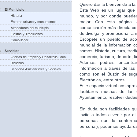
Quiero dar la bienvenida a la
El Municipio
Esta Web es un lugar que 
mundo, y por donde puede
Historia
mejor. Con esta página 
Entorno urbano y monumentos
comunicación más directa co
Alrededores del municipio
de divulgar y promocionar a n
Fiestas y Tradiciones
Escopete un pueblo de aco
Como llegar
mundial de la información c
somos: Historia, cultura, trad
Servicios
comercio, turismo, deporte, f
Ofertas de Empleo y Desarrollo Local
Además podréis encontra
Bibliobus
información a través de las 
Servicios Asistenciales y Sociales
como son el Buzón de suger
Electrónica, entre otros.
Este espacio virtual nos apr
facilitaros muchas de las
Ayuntamiento, resolver dudas,
Sin duda son facilidades q
invito a todos a venir por e
personas que lo conforma
personal), podamos ayudaros 