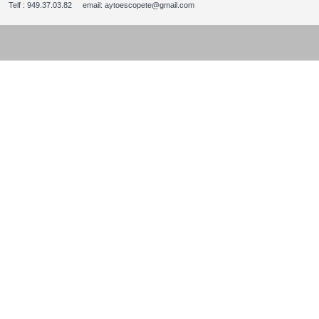
Telf : 949.37.03.82 email: aytoescopete@gmail.com