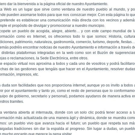
iero dar la bienvenida a la página oficial de nuestro Ayuntamiento.
ta Web es un lugar que sirve como ventana de nuestro pueblo al mundo, y po
nde pueden asomarse todos para que nos conozcan mejor. Con esta página lo qu
 pretende es establecer una comunicación más directa con los vecinos y ademá
mple el propósito de divulgar y promocionar a nuestro municipio.
copete un pueblo de acogida, alegre, abierto… y con este campo mundial de l
formación como es Internet, os ofrecemos todo lo que somos: Historia, cultura
adiciones, patrimonio, naturaleza, gastronomía, comercio, turismo, deporte, fiestas
emás podréis encontrar noticias de nuestro Ayuntamiento e información a través d
s distintas plataformas integradas en la web como son el Buzón de sugerencias
ejas o reclamaciones, la Sede Electrónica, entre otros.
te espacio virtual nos aproxima a todos y cada uno de vosotros y podrá facilitaro
chas de las gestiones que tengáis que hacer en el Ayuntamiento, resolver dudas
formación, impresos, etc.
n duda son facilidades que nos proporciona internet, aunque yo os invito a todos 
nir por el ayuntamiento y tanto yo, como el resto de personas que lo conformamo
quipo de gobierno, secretario y personal), podamos ayudaros de manera activa e
stros tramites.
a ventana abierta al internauta, donde con un solo clic podrá tener acceso a l
formación más actualizada de una manera ágil y dinámica, donde se muestra com
mos: un pueblo vivo que avanza hacia el futuro; un pueblo que respeta sus má
raigadas tradiciones sin dar la espalda al progreso. Sin lugar a dudas, un puebl
n mucho encanto que merece la pena visitar.