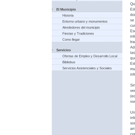
Qu
Es
El Municipio
do
Historia
se
Entorno urbano y monumentos
cu
Alrededores del municipio
Es
Fiestas y Tradiciones
in
Como llegar
tr
Ad
Servicios
la
Ofertas de Empleo y Desarrollo Local
qu
Bibliobus
Es
Servicios Asistenciales y Sociales
mu
in
Si
ve
(e
vue
Un
in
so
ar
co