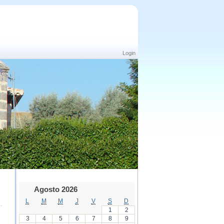
Login
Agosto 2026
L
M
M
J
V
S
D
1
2
3
4
5
6
7
8
9