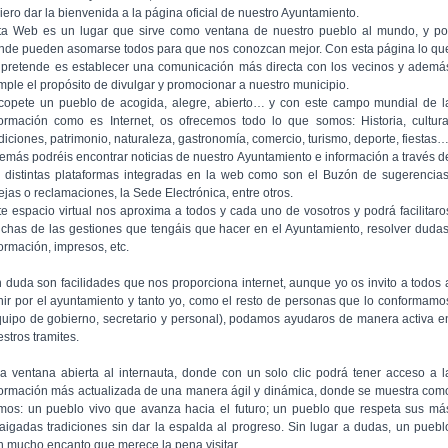
iero dar la bienvenida a la página oficial de nuestro Ayuntamiento.
ta Web es un lugar que sirve como ventana de nuestro pueblo al mundo, y po
nde pueden asomarse todos para que nos conozcan mejor. Con esta página lo qu
 pretende es establecer una comunicación más directa con los vecinos y ademá
mple el propósito de divulgar y promocionar a nuestro municipio.
copete un pueblo de acogida, alegre, abierto… y con este campo mundial de l
formación como es Internet, os ofrecemos todo lo que somos: Historia, cultura
adiciones, patrimonio, naturaleza, gastronomía, comercio, turismo, deporte, fiestas
emás podréis encontrar noticias de nuestro Ayuntamiento e información a través d
s distintas plataformas integradas en la web como son el Buzón de sugerencias
ejas o reclamaciones, la Sede Electrónica, entre otros.
te espacio virtual nos aproxima a todos y cada uno de vosotros y podrá facilitaro
chas de las gestiones que tengáis que hacer en el Ayuntamiento, resolver dudas
formación, impresos, etc.
n duda son facilidades que nos proporciona internet, aunque yo os invito a todos 
nir por el ayuntamiento y tanto yo, como el resto de personas que lo conformamo
quipo de gobierno, secretario y personal), podamos ayudaros de manera activa e
stros tramites.
a ventana abierta al internauta, donde con un solo clic podrá tener acceso a l
formación más actualizada de una manera ágil y dinámica, donde se muestra com
mos: un pueblo vivo que avanza hacia el futuro; un pueblo que respeta sus má
raigadas tradiciones sin dar la espalda al progreso. Sin lugar a dudas, un puebl
n mucho encanto que merece la pena visitar.