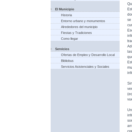
Qu
Es
El Municipio
do
Historia
se
Entorno urbano y monumentos
cu
Alrededores del municipio
Es
Fiestas y Tradiciones
in
Como llegar
tr
Ad
Servicios
la
Ofertas de Empleo y Desarrollo Local
qu
Bibliobus
Es
Servicios Asistenciales y Sociales
mu
in
Si
ve
(e
vue
Un
in
so
ar
co