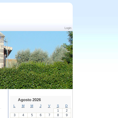
Login
Agosto 2026
L
M
M
J
V
S
D
1
2
3
4
5
6
7
8
9