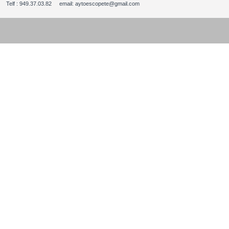
Telf : 949.37.03.82 email: aytoescopete@gmail.com