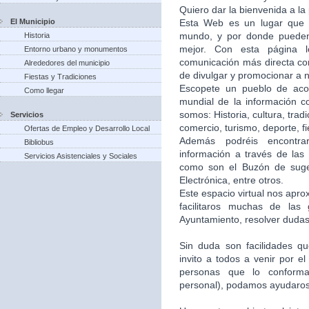
Quiero dar la bienvenida a la
El Municipio
Esta Web es un lugar que 
mundo, y por donde puede
Historia
mejor. Con esta página 
Entorno urbano y monumentos
comunicación más directa co
Alrededores del municipio
de divulgar y promocionar a n
Fiestas y Tradiciones
Escopete un pueblo de aco
Como llegar
mundial de la información c
somos: Historia, cultura, trad
Servicios
comercio, turismo, deporte, f
Ofertas de Empleo y Desarrollo Local
Además podréis encontra
Bibliobus
información a través de las 
Servicios Asistenciales y Sociales
como son el Buzón de suger
Electrónica, entre otros.
Este espacio virtual nos apr
facilitaros muchas de las
Ayuntamiento, resolver dudas,
Sin duda son facilidades q
invito a todos a venir por e
personas que lo conforma
personal), podamos ayudaros 