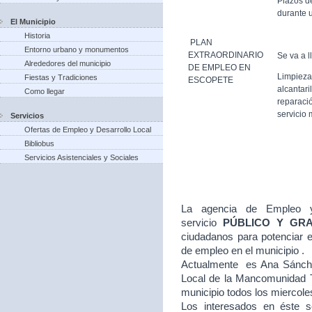
Plazos d
durante u
El Municipio
Historia
PLAN
Entorno urbano y monumentos
EXTRAORDINARIO
Se va a l
Alrededores del municipio
DE EMPLEO EN
Limpieza
Fiestas y Tradiciones
ESCOPETE
alcantari
Como llegar
reparació
servicio 
Servicios
Ofertas de Empleo y Desarrollo Local
Bibliobus
Servicios Asistenciales y Sociales
La agencia de Empleo y
servicio
PÚBLICO Y GR
ciudadanos para potenciar e
de empleo en el municipio .
Actualmente es Ana Sánche
Local de la Mancomunidad T
municipio todos los miercole
Los interesados en éste se