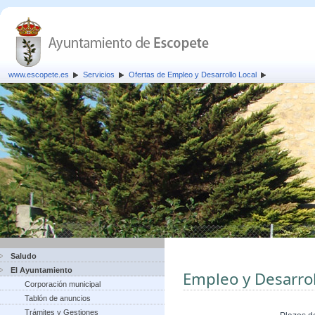
www.escopete.es
Servicios
Ofertas de Empleo y Desarrollo Local
Saludo
El Ayuntamiento
Empleo y Desarrol
Corporación municipal
Tablón de anuncios
Trámites y Gestiones