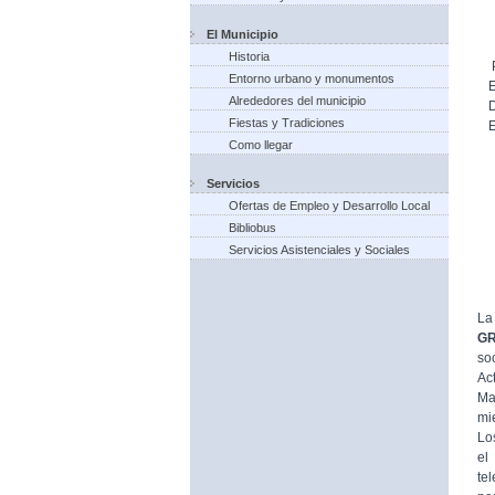
El Municipio
Historia
Entorno urbano y monumentos
Alrededores del municipio
Fiestas y Tradiciones
Como llegar
Servicios
Ofertas de Empleo y Desarrollo Local
Bibliobus
Servicios Asistenciales y Sociales
La
G
so
Ac
Ma
mi
Lo
el
te