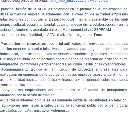
 correo electrónico en el e-mail:
ana_aedl_mtajoguadiela@yahoo.es
.
 principal misión de la AEDL es colaborar en la promoción e implantación de
líticas activas de empleo relacionadas con la creación de actividad empresari
antas acciones contribuyan al Desarrollo local integral y sostenible de los ámb
onomico,cultural, social y ambiental, desarrollandose dicha colaboración en un m
 actuación conjunta y acordada entre La Mancomunidad y el SEPECAM.
 acuerdo con esta finalidad, la AEDL realizará las siguientes Funciones:
 Prospección de recursos ociosos o infrautilizados, de proyectos empresariale
omoción economica local e iniciativas innovadoras para al generación de emple
 ámbito local, identificando nuevas actividades económicas y posibles emprendedo
 Difusión y estímulo de potenciales oportunidades de creación de actividad entre
sempleados, promotores y emprendedores, así como instituciones colaboradoras.
 Acompañamiento técnico en la inicación de proyectos empresariales para
nsolidación en empresas generadoras de nuevos empleos, asesorando e inform
bre la viabilidad técnica, económica y financiera y, en general, sobre los plane
nzamiento de las empresas.
 Apoyo a los empleadores del territorio en la búsqueda de trabajadores
laboración con la oficina de empleo.
 Actualizar la información que se les demanda desde la Red/intranet, en relación
s actuaciones que llevan a cabo, dando la suficiente publicidad a los progr
sarrollados por la Administración Autonómica.