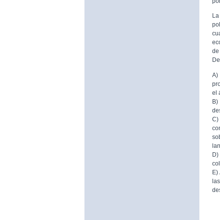
por
La
po
cu
ec
de
De
A)
pr
el
B)
de
C)
co
so
la
D)
co
E)
la
de