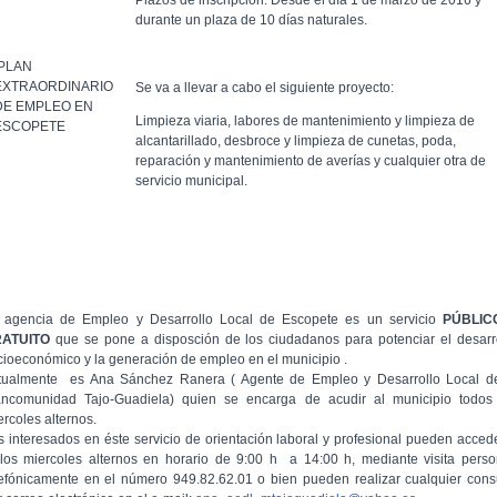
Plazos de inscripción: Desde el día 1 de marzo de 2016 y
durante un plaza de 10 días naturales.
PLAN
EXTRAORDINARIO
Se va a llevar a cabo el siguiente proyecto:
DE EMPLEO EN
Limpieza viaria, labores de mantenimiento y limpieza de
ESCOPETE
alcantarillado, desbroce y limpieza de cunetas, poda,
reparación y mantenimiento de averías y cualquier otra de
servicio municipal.
 agencia de Empleo y Desarrollo Local de Escopete es un servicio
PÚBLIC
RATUITO
que se pone a disposción de los ciudadanos para potenciar el desarr
cioeconómico y la generación de empleo en el municipio .
tualmente es Ana Sánchez Ranera ( Agente de Empleo y Desarrollo Local d
ncomunidad Tajo-Guadiela) quien se encarga de acudir al municipio todos
ercoles alternos.
s interesados en éste servicio de orientación laboral y profesional pueden acced
 los miercoles alternos en horario de 9:00 h a 14:00 h, mediante visita perso
lefónicamente en el número 949.82.62.01 o bien pueden realizar cualquier cons