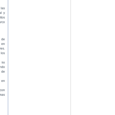
 las
al y
itos
arco
s de
o en
res.
 los
 su
ando
s de
 en
 con
amas