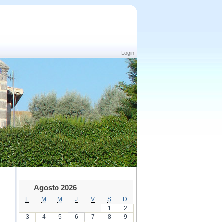
Login
Agosto 2026
L
M
M
J
V
S
D
1
2
3
4
5
6
7
8
9