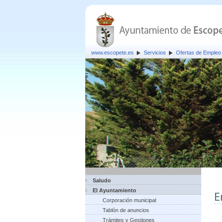
www.escopete.es
Servicios
Ofertas de Empleo 
Saludo
El Ayuntamiento
E
Corporación municipal
Tablón de anuncios
Trámites y Gestiones