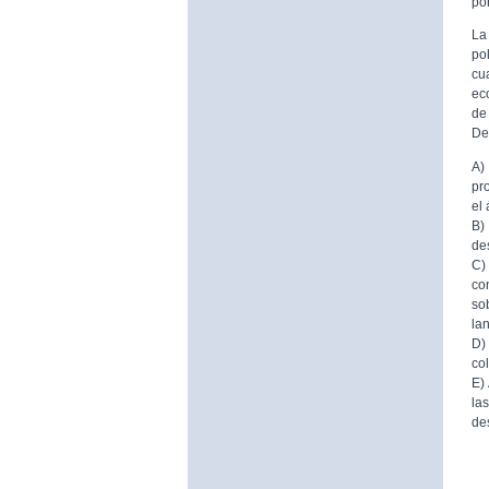
por
La
po
cu
ec
de
De
A)
pr
el
B)
de
C)
co
so
la
D)
co
E)
la
de