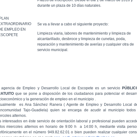
Plazos de inscripción: Desde el día 1 de marzo de 2016 y
durante un plaza de 10 días naturales.
PLAN
EXTRAORDINARIO
Se va a llevar a cabo el siguiente proyecto:
DE EMPLEO EN
Limpieza viaria, labores de mantenimiento y limpieza de
ESCOPETE
alcantarillado, desbroce y limpieza de cunetas, poda,
reparación y mantenimiento de averías y cualquier otra de
servicio municipal.
 agencia de Empleo y Desarrollo Local de Escopete es un servicio
PÚBLIC
RATUITO
que se pone a disposción de los ciudadanos para potenciar el desarr
cioeconómico y la generación de empleo en el municipio .
tualmente es Ana Sánchez Ranera ( Agente de Empleo y Desarrollo Local d
ncomunidad Tajo-Guadiela) quien se encarga de acudir al municipio todos
ercoles alternos.
s interesados en éste servicio de orientación laboral y profesional pueden acced
 los miercoles alternos en horario de 9:00 h a 14:00 h, mediante visita perso
lefónicamente en el número 949.82.62.01 o bien pueden realizar cualquier cons