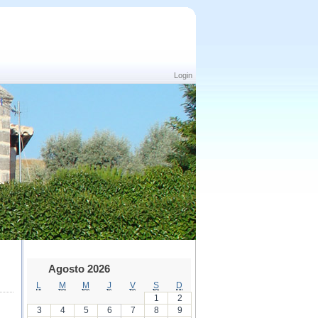
Login
Agosto 2026
L
M
M
J
V
S
D
1
2
3
4
5
6
7
8
9