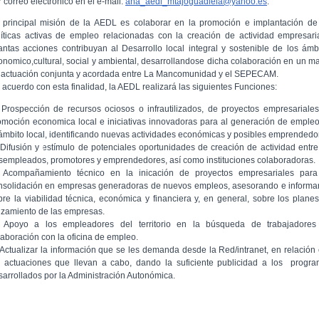
 correo electrónico en el e-mail:
ana_aedl_mtajoguadiela@yahoo.es
.
 principal misión de la AEDL es colaborar en la promoción e implantación de
líticas activas de empleo relacionadas con la creación de actividad empresari
antas acciones contribuyan al Desarrollo local integral y sostenible de los ámb
onomico,cultural, social y ambiental, desarrollandose dicha colaboración en un m
 actuación conjunta y acordada entre La Mancomunidad y el SEPECAM.
 acuerdo con esta finalidad, la AEDL realizará las siguientes Funciones:
 Prospección de recursos ociosos o infrautilizados, de proyectos empresariale
omoción economica local e iniciativas innovadoras para al generación de emple
 ámbito local, identificando nuevas actividades económicas y posibles emprendedo
 Difusión y estímulo de potenciales oportunidades de creación de actividad entre
sempleados, promotores y emprendedores, así como instituciones colaboradoras.
 Acompañamiento técnico en la inicación de proyectos empresariales para
nsolidación en empresas generadoras de nuevos empleos, asesorando e inform
bre la viabilidad técnica, económica y financiera y, en general, sobre los plane
nzamiento de las empresas.
 Apoyo a los empleadores del territorio en la búsqueda de trabajadores
laboración con la oficina de empleo.
 Actualizar la información que se les demanda desde la Red/intranet, en relación
s actuaciones que llevan a cabo, dando la suficiente publicidad a los progr
sarrollados por la Administración Autonómica.