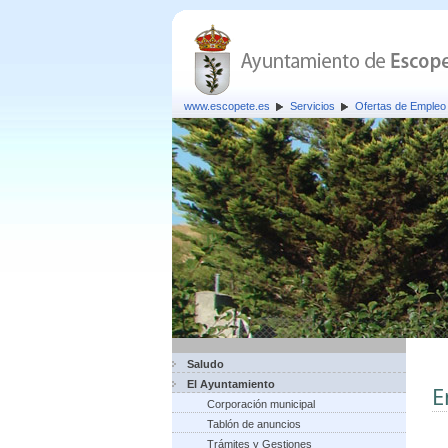
www.escopete.es
Servicios
Ofertas de Empleo 
Saludo
El Ayuntamiento
E
Corporación municipal
Tablón de anuncios
Trámites y Gestiones