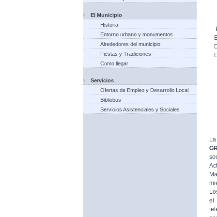
El Municipio
Historia
Entorno urbano y monumentos
Alrededores del municipio
Fiestas y Tradiciones
Como llegar
Servicios
Ofertas de Empleo y Desarrollo Local
Bibliobus
Servicios Asistenciales y Sociales
La
G
so
Ac
Ma
mi
Lo
el
te