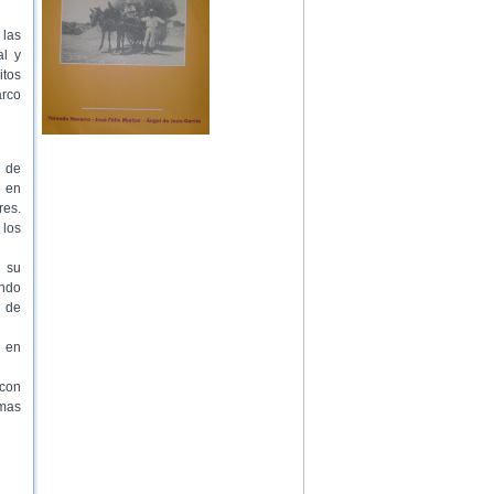
 las
al y
itos
arco
s de
o en
res.
 los
 su
ando
s de
 en
 con
amas