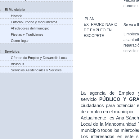
Plazos d
durante u
El Municipio
Historia
PLAN
Entorno urbano y monumentos
EXTRAORDINARIO
Se va a l
Alrededores del municipio
DE EMPLEO EN
Limpieza
Fiestas y Tradiciones
ESCOPETE
alcantari
Como llegar
reparació
servicio 
Servicios
Ofertas de Empleo y Desarrollo Local
Bibliobus
Servicios Asistenciales y Sociales
La agencia de Empleo y
servicio
PÚBLICO Y GR
ciudadanos para potenciar e
de empleo en el municipio .
Actualmente es Ana Sánche
Local de la Mancomunidad T
municipio todos los miercole
Los interesados en éste se