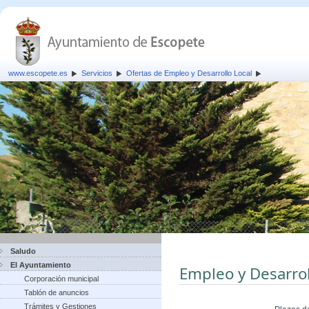
www.escopete.es
Servicios
Ofertas de Empleo y Desarrollo Local
Saludo
El Ayuntamiento
Empleo y Desarrol
Corporación municipal
Tablón de anuncios
Trámites y Gestiones