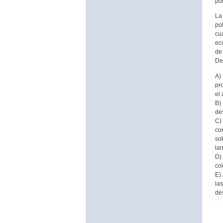
por
La
po
cu
ec
de
De
A)
pr
el
B)
de
C)
co
so
la
D)
co
E)
la
de