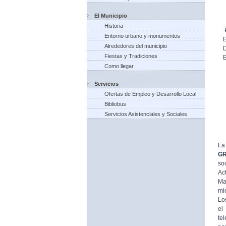
El Municipio
Historia
Entorno urbano y monumentos
Alrededores del municipio
Fiestas y Tradiciones
Como llegar
Servicios
Ofertas de Empleo y Desarrollo Local
Bibliobus
Servicios Asistenciales y Sociales
La
G
so
Ac
Ma
mi
Lo
el
te