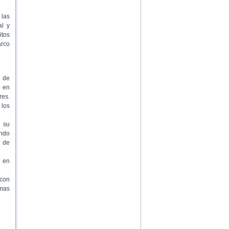
 las
al y
itos
arco
s de
o en
res.
 los
 su
ando
s de
 en
 con
amas