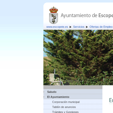
www.escopete.es
Servicios
Ofertas de Empleo 
Saludo
El Ayuntamiento
E
Corporación municipal
Tablón de anuncios
Trámites y Gestiones