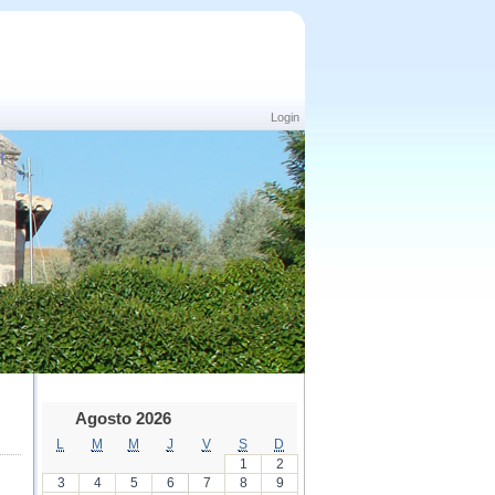
Login
Agosto 2026
L
M
M
J
V
S
D
1
2
3
4
5
6
7
8
9