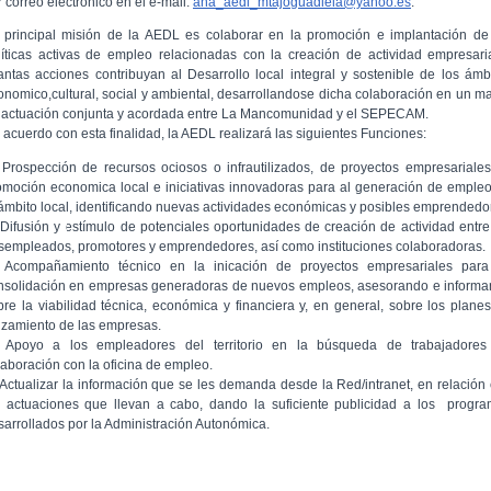
 correo electrónico en el e-mail:
ana_aedl_mtajoguadiela@yahoo.es
.
 principal misión de la AEDL es colaborar en la promoción e implantación de
líticas activas de empleo relacionadas con la creación de actividad empresari
antas acciones contribuyan al Desarrollo local integral y sostenible de los ámb
onomico,cultural, social y ambiental, desarrollandose dicha colaboración en un m
 actuación conjunta y acordada entre La Mancomunidad y el SEPECAM.
 acuerdo con esta finalidad, la AEDL realizará las siguientes Funciones:
 Prospección de recursos ociosos o infrautilizados, de proyectos empresariale
omoción economica local e iniciativas innovadoras para al generación de emple
 ámbito local, identificando nuevas actividades económicas y posibles emprendedo
 Difusión y estímulo de potenciales oportunidades de creación de actividad entre
sempleados, promotores y emprendedores, así como instituciones colaboradoras.
 Acompañamiento técnico en la inicación de proyectos empresariales para
nsolidación en empresas generadoras de nuevos empleos, asesorando e inform
bre la viabilidad técnica, económica y financiera y, en general, sobre los plane
nzamiento de las empresas.
 Apoyo a los empleadores del territorio en la búsqueda de trabajadores
laboración con la oficina de empleo.
 Actualizar la información que se les demanda desde la Red/intranet, en relación
s actuaciones que llevan a cabo, dando la suficiente publicidad a los progr
sarrollados por la Administración Autonómica.