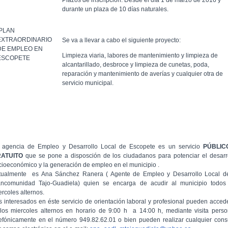
Plazos de inscripción: Desde el día 1 de marzo de 2016 y
durante un plaza de 10 días naturales.
PLAN
EXTRAORDINARIO
Se va a llevar a cabo el siguiente proyecto:
DE EMPLEO EN
Limpieza viaria, labores de mantenimiento y limpieza de
ESCOPETE
alcantarillado, desbroce y limpieza de cunetas, poda,
reparación y mantenimiento de averías y cualquier otra de
servicio municipal.
 agencia de Empleo y Desarrollo Local de Escopete es un servicio
PÚBLIC
RATUITO
que se pone a disposción de los ciudadanos para potenciar el desarr
cioeconómico y la generación de empleo en el municipio .
tualmente es Ana Sánchez Ranera ( Agente de Empleo y Desarrollo Local d
ncomunidad Tajo-Guadiela) quien se encarga de acudir al municipio todos
ercoles alternos.
s interesados en éste servicio de orientación laboral y profesional pueden acced
 los miercoles alternos en horario de 9:00 h a 14:00 h, mediante visita perso
lefónicamente en el número 949.82.62.01 o bien pueden realizar cualquier cons