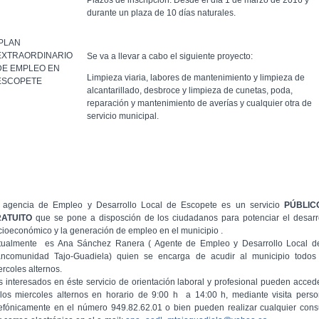
Plazos de inscripción: Desde el día 1 de marzo de 2016 y
durante un plaza de 10 días naturales.
PLAN
EXTRAORDINARIO
Se va a llevar a cabo el siguiente proyecto:
DE EMPLEO EN
Limpieza viaria, labores de mantenimiento y limpieza de
ESCOPETE
alcantarillado, desbroce y limpieza de cunetas, poda,
reparación y mantenimiento de averías y cualquier otra de
servicio municipal.
 agencia de Empleo y Desarrollo Local de Escopete es un servicio
PÚBLIC
RATUITO
que se pone a disposción de los ciudadanos para potenciar el desarr
cioeconómico y la generación de empleo en el municipio .
tualmente es Ana Sánchez Ranera ( Agente de Empleo y Desarrollo Local d
ncomunidad Tajo-Guadiela) quien se encarga de acudir al municipio todos
ercoles alternos.
s interesados en éste servicio de orientación laboral y profesional pueden acced
 los miercoles alternos en horario de 9:00 h a 14:00 h, mediante visita perso
lefónicamente en el número 949.82.62.01 o bien pueden realizar cualquier cons