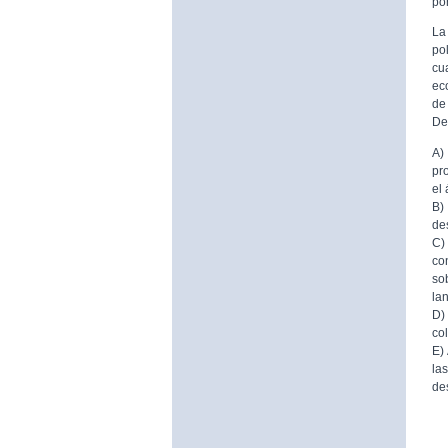
por
La
po
cu
ec
de
De
A)
pr
el
B)
de
C)
co
so
la
D)
co
E)
la
de