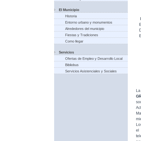
El Municipio
Historia
Entorno urbano y monumentos
Alrededores del municipio
Fiestas y Tradiciones
Como llegar
Servicios
Ofertas de Empleo y Desarrollo Local
Bibliobus
Servicios Asistenciales y Sociales
La
G
so
Ac
Ma
mi
Lo
el
te