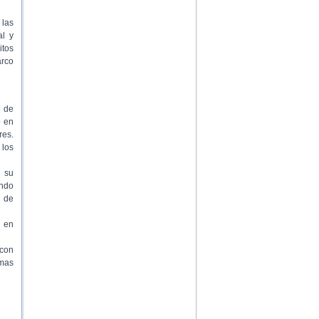
 las
al y
itos
arco
s de
o en
res.
 los
 su
ando
s de
 en
 con
amas