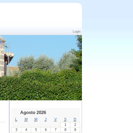
Login
Agosto 2026
L
M
M
J
V
S
D
1
2
3
4
5
6
7
8
9