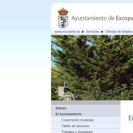
www.escopete.es
Servicios
Ofertas de Empleo 
Saludo
El Ayuntamiento
E
Corporación municipal
Tablón de anuncios
Trámites y Gestiones