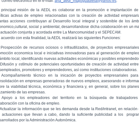
 correo electrónico en el e-mail:
ana_aedl_mtajoguadiela@yahoo.es
.
 principal misión de la AEDL es colaborar en la promoción e implantación de
líticas activas de empleo relacionadas con la creación de actividad empresari
antas acciones contribuyan al Desarrollo local integral y sostenible de los ámb
onomico,cultural, social y ambiental, desarrollandose dicha colaboración en un m
 actuación conjunta y acordada entre La Mancomunidad y el SEPECAM.
 acuerdo con esta finalidad, la AEDL realizará las siguientes Funciones:
 Prospección de recursos ociosos o infrautilizados, de proyectos empresariale
omoción economica local e iniciativas innovadoras para al generación de emple
 ámbito local, identificando nuevas actividades económicas y posibles emprendedo
 Difusión y estímulo de potenciales oportunidades de creación de actividad entre
sempleados, promotores y emprendedores, así como instituciones colaboradoras.
 Acompañamiento técnico en la inicación de proyectos empresariales para
nsolidación en empresas generadoras de nuevos empleos, asesorando e inform
bre la viabilidad técnica, económica y financiera y, en general, sobre los plane
nzamiento de las empresas.
 Apoyo a los empleadores del territorio en la búsqueda de trabajadores
laboración con la oficina de empleo.
 Actualizar la información que se les demanda desde la Red/intranet, en relación
s actuaciones que llevan a cabo, dando la suficiente publicidad a los progr
sarrollados por la Administración Autonómica.