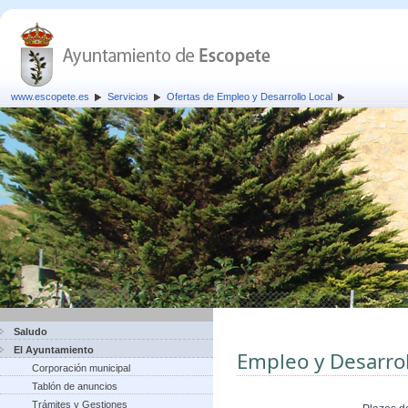
www.escopete.es
Servicios
Ofertas de Empleo y Desarrollo Local
Saludo
El Ayuntamiento
Empleo y Desarrol
Corporación municipal
Tablón de anuncios
Trámites y Gestiones