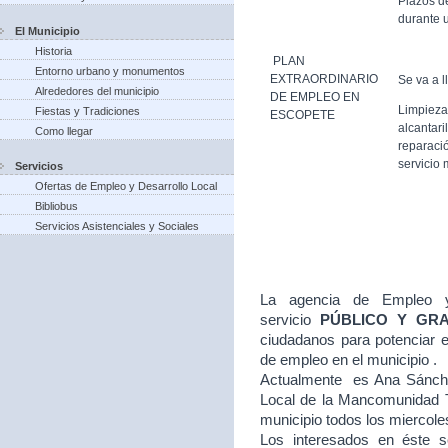
Plazos d
durante u
El Municipio
Historia
PLAN
Entorno urbano y monumentos
EXTRAORDINARIO
Se va a l
Alrededores del municipio
DE EMPLEO EN
Limpieza
Fiestas y Tradiciones
ESCOPETE
alcantari
Como llegar
reparació
servicio 
Servicios
Ofertas de Empleo y Desarrollo Local
Bibliobus
Servicios Asistenciales y Sociales
La agencia de Empleo y
servicio
PÚBLICO Y GR
ciudadanos para potenciar e
de empleo en el municipio .
Actualmente es Ana Sánche
Local de la Mancomunidad T
municipio todos los miercole
Los interesados en éste se