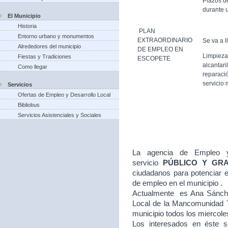
Plazos d
durante u
El Municipio
Historia
PLAN
Entorno urbano y monumentos
EXTRAORDINARIO
Se va a l
Alrededores del municipio
DE EMPLEO EN
Limpieza
Fiestas y Tradiciones
ESCOPETE
alcantari
Como llegar
reparació
servicio 
Servicios
Ofertas de Empleo y Desarrollo Local
Bibliobus
Servicios Asistenciales y Sociales
La agencia de Empleo y
servicio
PÚBLICO Y GR
ciudadanos para potenciar e
de empleo en el municipio .
Actualmente es Ana Sánche
Local de la Mancomunidad T
municipio todos los miercole
Los interesados en éste se