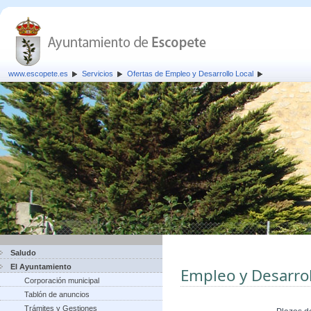
www.escopete.es
Servicios
Ofertas de Empleo y Desarrollo Local
Saludo
El Ayuntamiento
Empleo y Desarrol
Corporación municipal
Tablón de anuncios
Trámites y Gestiones