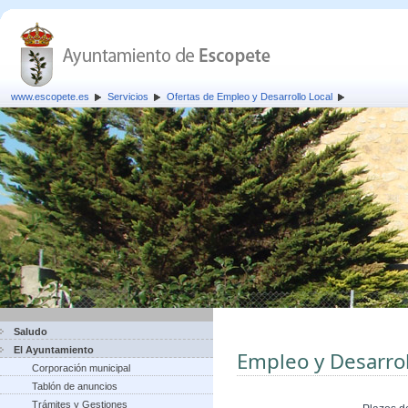
www.escopete.es
Servicios
Ofertas de Empleo y Desarrollo Local
Saludo
El Ayuntamiento
Empleo y Desarrol
Corporación municipal
Tablón de anuncios
Trámites y Gestiones