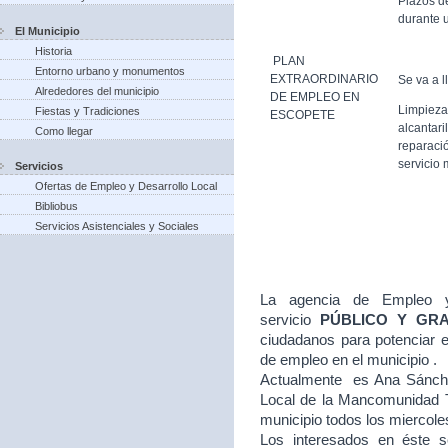
Plazos d
durante u
El Municipio
Historia
PLAN
Entorno urbano y monumentos
EXTRAORDINARIO
Se va a l
Alrededores del municipio
DE EMPLEO EN
Limpieza
Fiestas y Tradiciones
ESCOPETE
alcantari
Como llegar
reparació
servicio 
Servicios
Ofertas de Empleo y Desarrollo Local
Bibliobus
Servicios Asistenciales y Sociales
La agencia de Empleo y
servicio
PÚBLICO Y GR
ciudadanos para potenciar e
de empleo en el municipio .
Actualmente es Ana Sánche
Local de la Mancomunidad T
municipio todos los miercole
Los interesados en éste se