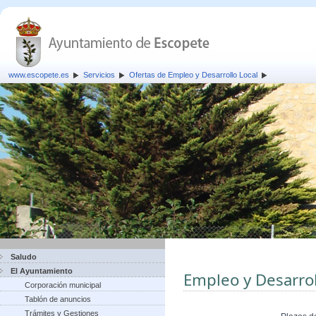
www.escopete.es
Servicios
Ofertas de Empleo y Desarrollo Local
Saludo
El Ayuntamiento
Empleo y Desarrol
Corporación municipal
Tablón de anuncios
Trámites y Gestiones