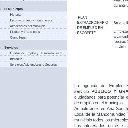
Plazos d
durante u
El Municipio
Historia
PLAN
Entorno urbano y monumentos
EXTRAORDINARIO
Se va a l
Alrededores del municipio
DE EMPLEO EN
Limpieza
Fiestas y Tradiciones
ESCOPETE
alcantari
Como llegar
reparació
servicio 
Servicios
Ofertas de Empleo y Desarrollo Local
Bibliobus
Servicios Asistenciales y Sociales
La agencia de Empleo y
servicio
PÚBLICO Y GR
ciudadanos para potenciar e
de empleo en el municipio .
Actualmente es Ana Sánche
Local de la Mancomunidad T
municipio todos los miercole
Los interesados en éste se