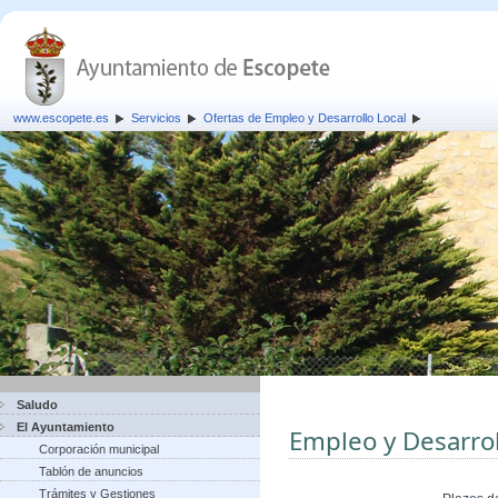
www.escopete.es
Servicios
Ofertas de Empleo y Desarrollo Local
Saludo
El Ayuntamiento
Empleo y Desarrol
Corporación municipal
Tablón de anuncios
Trámites y Gestiones