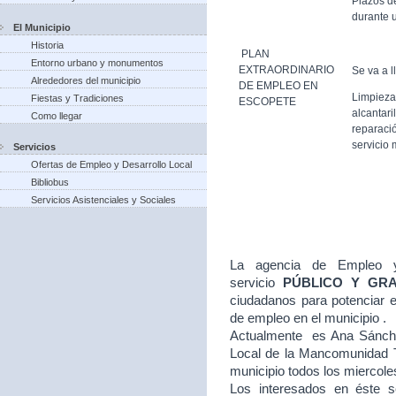
Plazos d
durante u
El Municipio
Historia
PLAN
Entorno urbano y monumentos
EXTRAORDINARIO
Se va a l
Alrededores del municipio
DE EMPLEO EN
Limpieza
Fiestas y Tradiciones
ESCOPETE
alcantari
Como llegar
reparació
servicio 
Servicios
Ofertas de Empleo y Desarrollo Local
Bibliobus
Servicios Asistenciales y Sociales
La agencia de Empleo y
servicio
PÚBLICO Y GR
ciudadanos para potenciar e
de empleo en el municipio .
Actualmente es Ana Sánche
Local de la Mancomunidad T
municipio todos los miercole
Los interesados en éste se