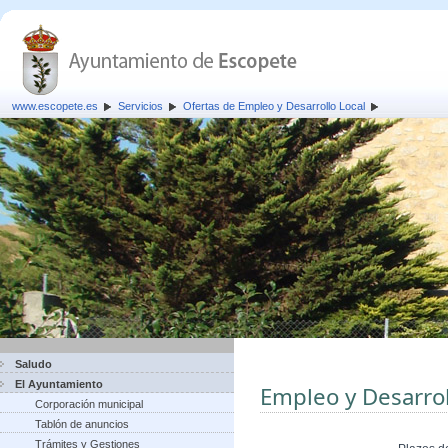
www.escopete.es
Servicios
Ofertas de Empleo y Desarrollo Local
Saludo
El Ayuntamiento
Empleo y Desarrol
Corporación municipal
Tablón de anuncios
Trámites y Gestiones