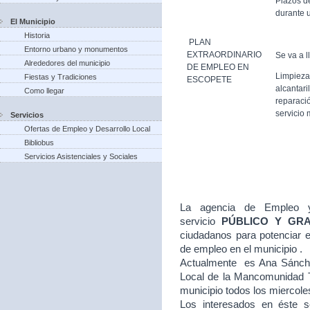
Plazos d
durante u
El Municipio
Historia
PLAN
Entorno urbano y monumentos
EXTRAORDINARIO
Se va a l
Alrededores del municipio
DE EMPLEO EN
Limpieza
Fiestas y Tradiciones
ESCOPETE
alcantari
Como llegar
reparació
servicio 
Servicios
Ofertas de Empleo y Desarrollo Local
Bibliobus
Servicios Asistenciales y Sociales
La agencia de Empleo y
servicio
PÚBLICO Y GR
ciudadanos para potenciar e
de empleo en el municipio .
Actualmente es Ana Sánche
Local de la Mancomunidad T
municipio todos los miercole
Los interesados en éste se