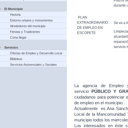
Plazos d
durante u
El Municipio
Historia
PLAN
Entorno urbano y monumentos
EXTRAORDINARIO
Se va a l
Alrededores del municipio
DE EMPLEO EN
Limpieza
Fiestas y Tradiciones
ESCOPETE
alcantari
Como llegar
reparació
servicio 
Servicios
Ofertas de Empleo y Desarrollo Local
Bibliobus
Servicios Asistenciales y Sociales
La agencia de Empleo y
servicio
PÚBLICO Y GR
ciudadanos para potenciar e
de empleo en el municipio .
Actualmente es Ana Sánche
Local de la Mancomunidad T
municipio todos los miercole
Los interesados en éste se