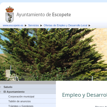
www.escopete.es
Servicios
Ofertas de Empleo y Desarrollo Local
Saludo
El Ayuntamiento
Empleo y Desarrol
Corporación municipal
Tablón de anuncios
Trámites y Gestiones