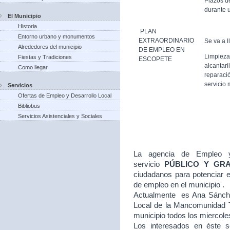
Plazos d
durante u
El Municipio
Historia
PLAN
Entorno urbano y monumentos
EXTRAORDINARIO
Se va a l
Alrededores del municipio
DE EMPLEO EN
Limpieza
Fiestas y Tradiciones
ESCOPETE
alcantari
Como llegar
reparació
servicio 
Servicios
Ofertas de Empleo y Desarrollo Local
Bibliobus
Servicios Asistenciales y Sociales
La agencia de Empleo y
servicio
PÚBLICO Y GR
ciudadanos para potenciar e
de empleo en el municipio .
Actualmente es Ana Sánche
Local de la Mancomunidad T
municipio todos los miercole
Los interesados en éste se