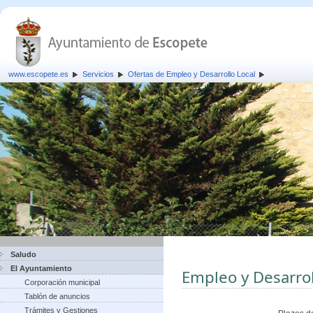
www.escopete.es
Servicios
Ofertas de Empleo y Desarrollo Local
Saludo
El Ayuntamiento
Empleo y Desarrol
Corporación municipal
Tablón de anuncios
Trámites y Gestiones