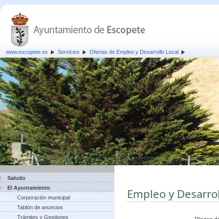
www.escopete.es
Servicios
Ofertas de Empleo y Desarrollo Local
Saludo
El Ayuntamiento
Empleo y Desarrol
Corporación municipal
Tablón de anuncios
Trámites y Gestiones