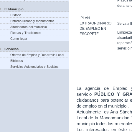
Plazos d
durante u
El Municipio
Historia
PLAN
Entorno urbano y monumentos
EXTRAORDINARIO
Se va a l
Alrededores del municipio
DE EMPLEO EN
Limpieza
Fiestas y Tradiciones
ESCOPETE
alcantari
Como llegar
reparació
servicio 
Servicios
Ofertas de Empleo y Desarrollo Local
Bibliobus
Servicios Asistenciales y Sociales
La agencia de Empleo y
servicio
PÚBLICO Y GR
ciudadanos para potenciar e
de empleo en el municipio .
Actualmente es Ana Sánche
Local de la Mancomunidad T
municipio todos los miercole
Los interesados en éste se