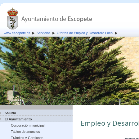
www.escopete.es
Servicios
Ofertas de Empleo y Desarrollo Local
Saludo
El Ayuntamiento
Empleo y Desarrol
Corporación municipal
Tablón de anuncios
Trámites y Gestiones