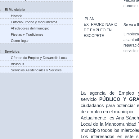
Plazos d
durante u
El Municipio
Historia
PLAN
Entorno urbano y monumentos
EXTRAORDINARIO
Se va a l
Alrededores del municipio
DE EMPLEO EN
Limpieza
Fiestas y Tradiciones
ESCOPETE
alcantari
Como llegar
reparació
servicio 
Servicios
Ofertas de Empleo y Desarrollo Local
Bibliobus
Servicios Asistenciales y Sociales
La agencia de Empleo y
servicio
PÚBLICO Y GR
ciudadanos para potenciar e
de empleo en el municipio .
Actualmente es Ana Sánche
Local de la Mancomunidad T
municipio todos los miercole
Los interesados en éste se