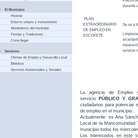
Plazos d
durante u
El Municipio
Historia
PLAN
Entorno urbano y monumentos
EXTRAORDINARIO
Se va a l
Alrededores del municipio
DE EMPLEO EN
Limpieza
Fiestas y Tradiciones
ESCOPETE
alcantari
Como llegar
reparació
servicio 
Servicios
Ofertas de Empleo y Desarrollo Local
Bibliobus
Servicios Asistenciales y Sociales
La agencia de Empleo y
servicio
PÚBLICO Y GR
ciudadanos para potenciar e
de empleo en el municipio .
Actualmente es Ana Sánche
Local de la Mancomunidad T
municipio todos los miercole
Los interesados en éste se