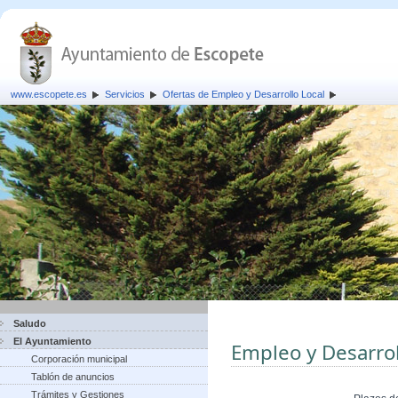
www.escopete.es
Servicios
Ofertas de Empleo y Desarrollo Local
Saludo
El Ayuntamiento
Empleo y Desarrol
Corporación municipal
Tablón de anuncios
Trámites y Gestiones