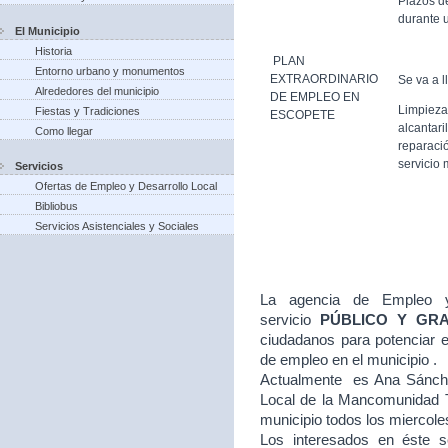
Plazos d
durante u
El Municipio
Historia
PLAN
Entorno urbano y monumentos
EXTRAORDINARIO
Se va a l
Alrededores del municipio
DE EMPLEO EN
Limpieza
Fiestas y Tradiciones
ESCOPETE
alcantari
Como llegar
reparació
servicio 
Servicios
Ofertas de Empleo y Desarrollo Local
Bibliobus
Servicios Asistenciales y Sociales
La agencia de Empleo y
servicio
PÚBLICO Y GR
ciudadanos para potenciar e
de empleo en el municipio .
Actualmente es Ana Sánche
Local de la Mancomunidad T
municipio todos los miercole
Los interesados en éste se