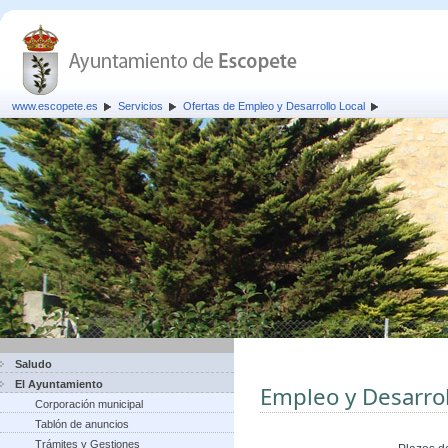
www.escopete.es
Servicios
Ofertas de Empleo y Desarrollo Local
Saludo
El Ayuntamiento
Empleo y Desarrol
Corporación municipal
Tablón de anuncios
Trámites y Gestiones