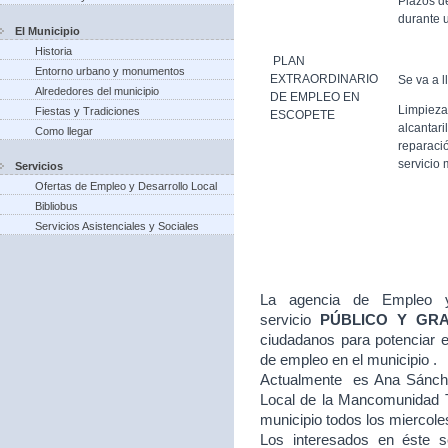
Plazos d
durante u
El Municipio
Historia
PLAN
Entorno urbano y monumentos
EXTRAORDINARIO
Se va a l
Alrededores del municipio
DE EMPLEO EN
Limpieza
Fiestas y Tradiciones
ESCOPETE
alcantari
Como llegar
reparació
servicio 
Servicios
Ofertas de Empleo y Desarrollo Local
Bibliobus
Servicios Asistenciales y Sociales
La agencia de Empleo y
servicio
PÚBLICO Y GR
ciudadanos para potenciar e
de empleo en el municipio .
Actualmente es Ana Sánche
Local de la Mancomunidad T
municipio todos los miercole
Los interesados en éste se