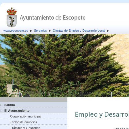
www.escopete.es
Servicios
Ofertas de Empleo y Desarrollo Local
Saludo
El Ayuntamiento
Empleo y Desarrol
Corporación municipal
Tablón de anuncios
Trámites y Gestiones