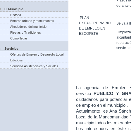
Plazos d
durante u
El Municipio
Historia
PLAN
Entorno urbano y monumentos
EXTRAORDINARIO
Se va a l
Alrededores del municipio
DE EMPLEO EN
Limpieza
Fiestas y Tradiciones
ESCOPETE
alcantari
Como llegar
reparació
servicio 
Servicios
Ofertas de Empleo y Desarrollo Local
Bibliobus
Servicios Asistenciales y Sociales
La agencia de Empleo y
servicio
PÚBLICO Y GR
ciudadanos para potenciar e
de empleo en el municipio .
Actualmente es Ana Sánche
Local de la Mancomunidad T
municipio todos los miercole
Los interesados en éste se