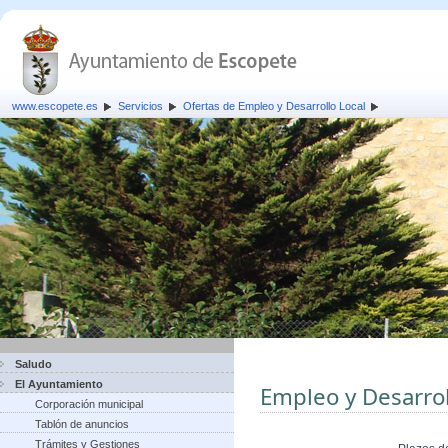
www.escopete.es
Servicios
Ofertas de Empleo y Desarrollo Local
Saludo
El Ayuntamiento
Empleo y Desarrol
Corporación municipal
Tablón de anuncios
Trámites y Gestiones