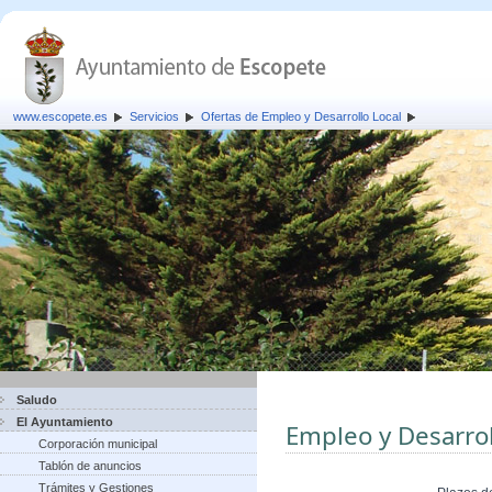
www.escopete.es
Servicios
Ofertas de Empleo y Desarrollo Local
Saludo
El Ayuntamiento
Empleo y Desarrol
Corporación municipal
Tablón de anuncios
Trámites y Gestiones