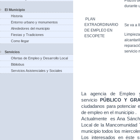
Plazos d
durante u
El Municipio
Historia
PLAN
Entorno urbano y monumentos
EXTRAORDINARIO
Se va a l
Alrededores del municipio
DE EMPLEO EN
Limpieza
Fiestas y Tradiciones
ESCOPETE
alcantari
Como llegar
reparació
servicio 
Servicios
Ofertas de Empleo y Desarrollo Local
Bibliobus
Servicios Asistenciales y Sociales
La agencia de Empleo y
servicio
PÚBLICO Y GR
ciudadanos para potenciar e
de empleo en el municipio .
Actualmente es Ana Sánche
Local de la Mancomunidad T
municipio todos los miercole
Los interesados en éste se